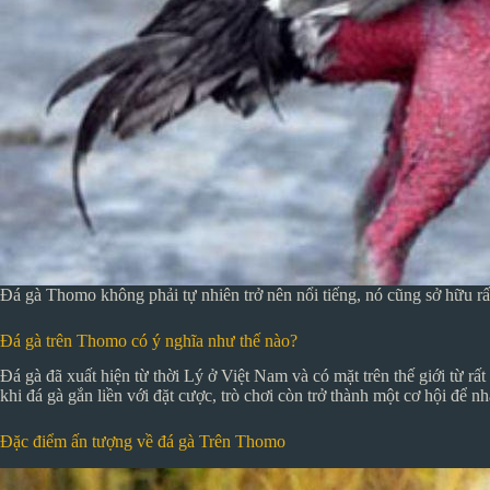
Đá gà Thomo không phải tự nhiên trở nên nổi tiếng, nó cũng sở hữu rất
Đá gà trên Thomo có ý nghĩa như thế nào?
Đá gà đã xuất hiện từ thời Lý ở Việt Nam và có mặt trên thế giới từ rấ
khi đá gà gắn liền với đặt cược, trò chơi còn trở thành một cơ hội để
Đặc điểm ấn tượng về đá gà Trên Thomo