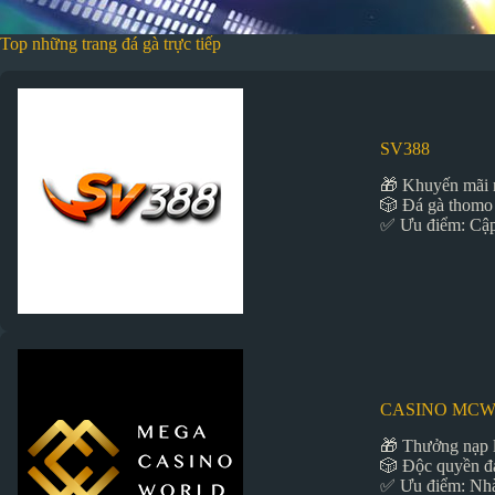
Top những trang đá gà trực tiếp
SV388
🎁 Khuyến mãi 
🎲 Đá gà thom
✅ Ưu điểm: Cập 
CASINO MC
🎁 Thưởng nạp l
🎲 Độc quyền đá
✅ Ưu điểm: Nhà 