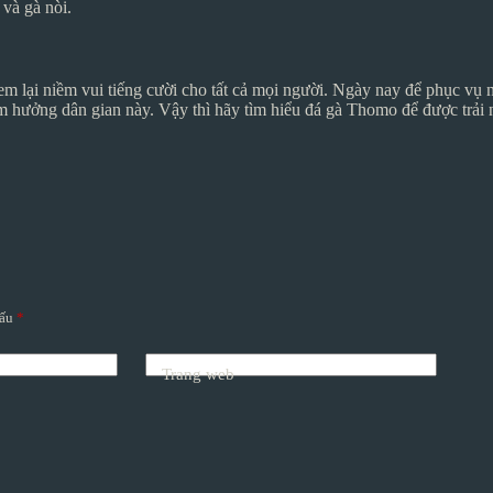
 và gà nòi.
em lại niềm vui tiếng cười cho tất cả mọi người. Ngày nay để phục vụ n
 hưởng dân gian này. Vậy thì hãy tìm hiểu đá gà Thomo để được trải ng
dấu
*
Trang web