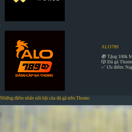
ALO789
🎁 Tặng 100k Mi
🎲 Đá gà Thomo 
✅ Ưu điểm: Nạp
Những điểm nhấn nổi bật của đá gà trên Thomo