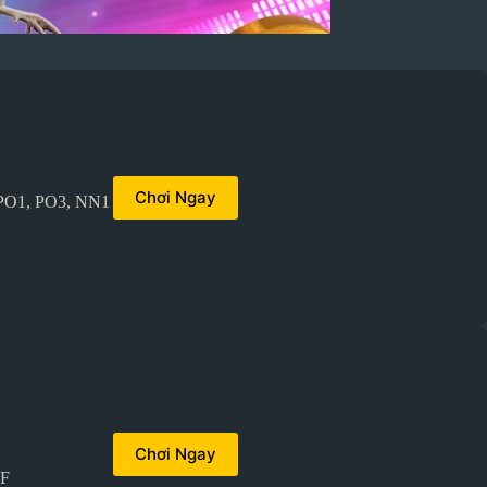
Chơi Ngay
 PO1, PO3, NN1
Chơi Ngay
CF