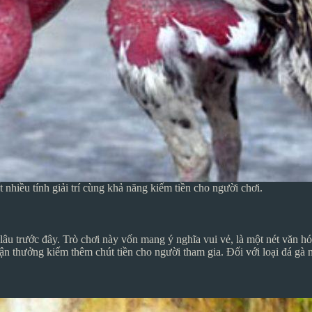
 nhiều tính giải trí cùng khả năng kiếm tiền cho người chơi.
t lâu trước đây. Trò chơi này vốn mang ý nghĩa vui vẻ, là một nét văn 
 nhận thưởng kiếm thêm chút tiền cho người tham gia. Đối với loại đá g