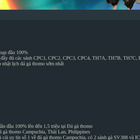
nạp đầu 100%
o đầy đủ các sảnh CPC1, CPC2, CPC3, CPC4, TH7A, TH7B, TH7C,
nhật lịch đá gà thomo sớm nhất
W
ần đầu 100% lên đến 1,5 triệu tại Đá gà thomo
 gà thomo Campuchia, Thái Lan, Philippines
cái uy tín số 1 về đá gà thomo Campuchia, có 2 sảnh gà SV388 và I