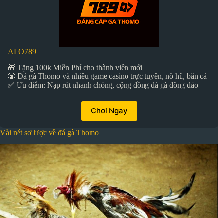
ALO789
🎁 Tặng 100k Miễn Phí cho thành viên mới
🎲 Đá gà Thomo và nhiều game casino trực tuyến, nổ hũ, bắn cá
✅ Ưu điểm: Nạp rút nhanh chóng, cộng đồng đá gà đông đảo
Chơi Ngay
Vài nét sơ lược về đá gà Thomo