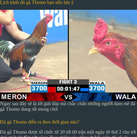
Lịch trình đá gà Thomo bạn nên lưu ý
Ngay sau đây sẽ là lời giải đáp mà chắc chắn những người đam mê đá
gà Thomo đang rất mong chờ.
Đá gà Thomo diễn ra theo thời gian nào?
Đá gà Thomo được tổ chức từ 20 tới 60 trận một ngày từ thứ 2 cho tới