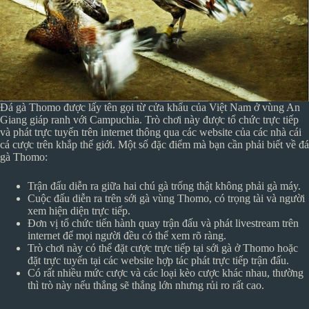
Đá gà Thomo được lấy tên gọi từ cửa khẩu của Việt Nam ở vùng An
Giang giáp ranh với Campuchia. Trò chơi này được tổ chức trực tiếp
và phát trực tuyến trên internet thông qua các website của các nhà cái
cá cược trên khắp thế giới. Một số đặc điểm mà bạn cần phải biết về đá
gà Thomo:
Trận đấu diễn ra giữa hai chú gà trống thật không phải gà máy.
Cuộc đấu diễn ra trên sới gà vùng Thomo, có trọng tài và người
xem hiện diện trực tiếp.
Đơn vị tổ chức tiến hành quay trận đấu và phát livestream trên
internet để mọi người đều có thể xem rõ ràng.
Trò chơi này có thể đặt cược trực tiếp tại sới gà ở Thomo hoặc
đặt trực tuyến tại các website hợp tác phát trực tiếp trận đấu.
Có rất nhiều mức cược và các loại kèo cược khác nhau, thường
thì trò này nếu thắng sẽ thắng lớn nhưng rủi ro rất cao.