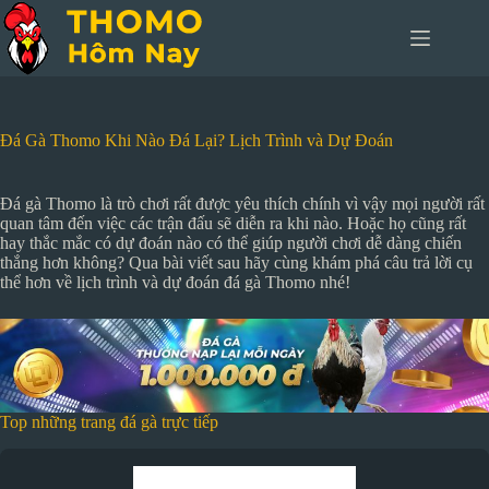
Chuyển
đến
phần
nội
dung
Đá Gà Thomo Khi Nào Đá Lại? Lịch Trình và Dự Đoán
Đá gà Thomo là trò chơi rất được yêu thích chính vì vậy mọi người rất
quan tâm đến việc các trận đấu sẽ diễn ra khi nào. Hoặc họ cũng rất
hay thắc mắc có dự đoán nào có thể giúp người chơi dễ dàng chiến
thắng hơn không? Qua bài viết sau hãy cùng khám phá câu trả lời cụ
thể hơn về lịch trình và dự đoán đá gà Thomo nhé!
Top những trang đá gà trực tiếp