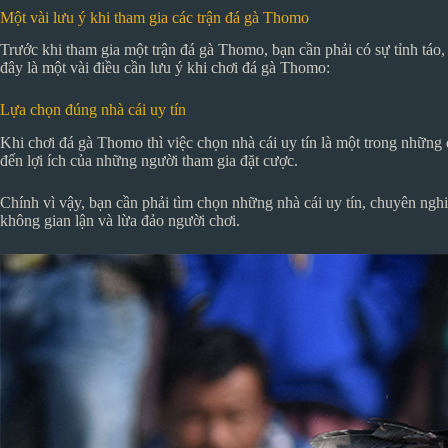
Một vài lưu ý khi tham gia các trận đá gà Thomo
Trước khi tham gia một trận đá gà Thomo, bạn cần phải có sự tỉnh táo
đây là một vài điều cần lưu ý khi chơi đá gà Thomo:
Lựa chọn đúng nhà cái uy tín
Khi chơi đá gà Thomo thì việc chọn nhà cái uy tín là một trong những 
đến lợi ích của những người tham gia đặt cược.
Chính vì vậy, bạn cần phải tìm chọn những nhà cái uy tín, chuyên nghi
không gian lận và lừa đảo người chơi.