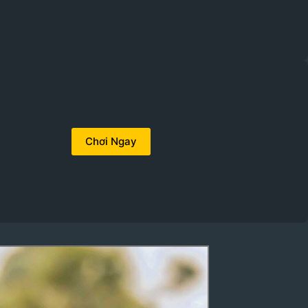
Chơi Ngay