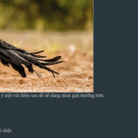
 ý một vài điểm sau để dễ dàng dành giải thưởng hơn:
ủ nhật.