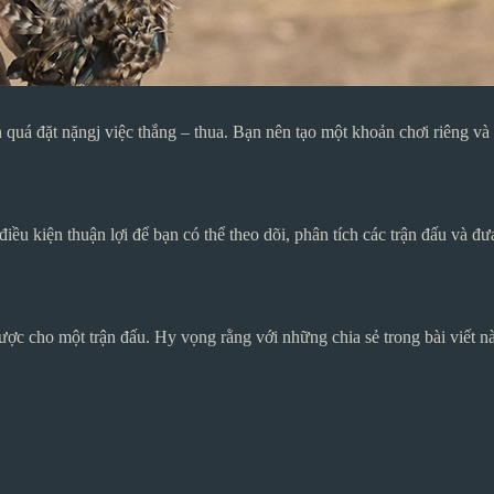
quá đặt nặngj việc thắng – thua. Bạn nên tạo một khoản chơi riêng và 
iều kiện thuận lợi để bạn có thể theo dõi, phân tích các trận đấu và đưa
ược cho một trận đấu. Hy vọng rằng với những chia sẻ trong bài viết này